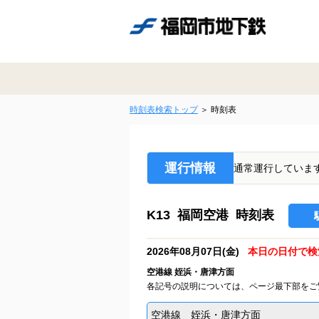
時刻表検索トップ
時刻表
運行情報
通常運行していま
K13 福岡空港 時刻表
2026年08月07日(金)
本日の日付で検
空港線 姪浜・唐津方面
各記号の説明については、ページ最下部をご
空港線 姪浜・唐津方面