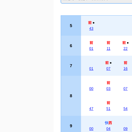
前
●
5
43
前
前
前
●
6
01
11
22
前
●
前
7
01
07
16
前
00
03
07
8
前
47
51
54
快
西
9
00
04
09