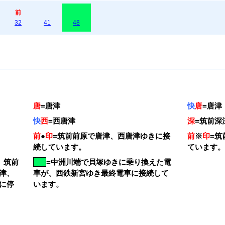
前
32
41
48
唐
=
唐津
快
唐
=
唐津
快
西
=
西唐津
深
=
筑前深
前
●
印
=
筑前前原で唐津、西唐津ゆきに接
前
※
印
=
筑
続しています。
ています
。筑前
=
中洲川端で貝塚ゆきに乗り換えた電
津、
車が、西鉄新宮ゆき最終電車に接続して
に停
います。