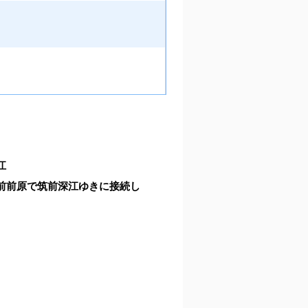
江
前前原で筑前深江ゆきに接続し
。