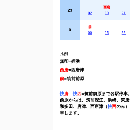
西唐
23
02
10
21
前
0
00
15
35
凡例
無印
=
姪浜
西唐
=
西唐津
前
=
筑前前原
快
唐
快
西
=
筑前前原まで各駅停車
前原からは、筑前深江、浜崎、東唐
和多田、唐津、西唐津（
快
西
のみ）
車します。