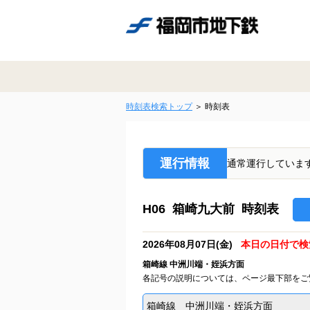
時刻表検索トップ
時刻表
運行情報
通常運行していま
H06 箱崎九大前 時刻表
2026年08月07日(金)
本日の日付で検
箱崎線 中洲川端・姪浜方面
各記号の説明については、ページ最下部をご
箱崎線 中洲川端・姪浜方面