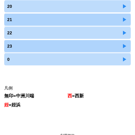
20
21
22
23
0
凡例
無印
=
中洲川端
西
=
西新
姪
=
姪浜