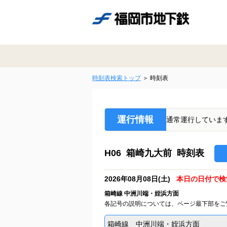
時刻表検索トップ
時刻表
運行情報
通常運行していま
H06 箱崎九大前 時刻表
2026年08月08日(土)
本日の日付で検
箱崎線 中洲川端・姪浜方面
各記号の説明については、ページ最下部をご
箱崎線 中洲川端・姪浜方面