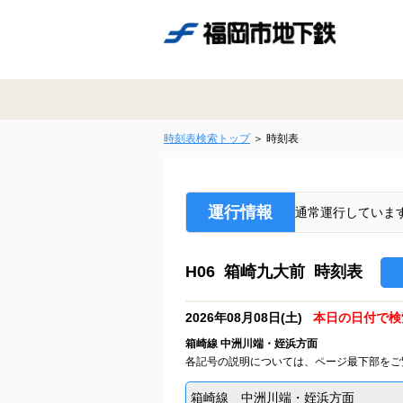
時刻表検索トップ
時刻表
運行情報
通常運行していま
H06 箱崎九大前 時刻表
2026年08月08日(土)
本日の日付で検
箱崎線 中洲川端・姪浜方面
各記号の説明については、ページ最下部をご
箱崎線 中洲川端・姪浜方面