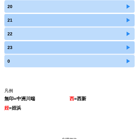
20
21
22
23
0
凡例
無印
=
中洲川端
西
=
西新
姪
=
姪浜