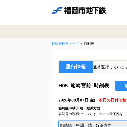
時刻表検索トップ
時刻表
運行情報
通常運行していま
H05 箱崎宮前 時刻表
2026年08月07日(金)
本日の日付で検
箱崎線 中洲川端・姪浜方面
各記号の説明については、ページ最下部をご
箱崎線 中洲川端・姪浜方面