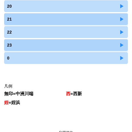
20
21
22
23
0
凡例
無印
=
中洲川端
西
=
西新
姪
=
姪浜