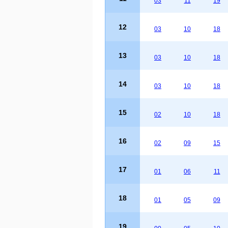
03
11
19
12
03
10
18
13
03
10
18
14
03
10
18
15
02
10
18
16
02
09
15
17
01
06
11
18
01
05
09
19