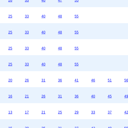
26
33
40
47
55
25
33
40
48
55
25
33
40
48
55
25
33
40
48
55
25
33
40
48
55
20
26
31
36
41
46
51
5
16
21
26
31
36
40
45
4
13
17
21
25
29
33
37
4