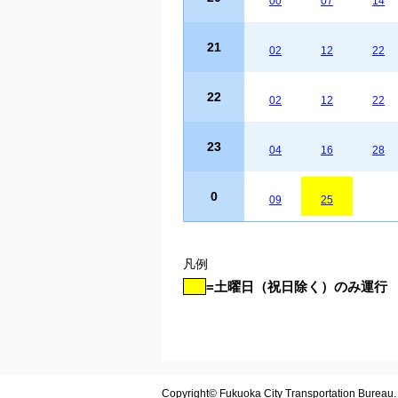
00
07
14
21
02
12
22
22
02
12
22
23
04
16
28
0
09
25
凡例
=土曜日（祝日除く）のみ運行
Copyright© Fukuoka City Transportation Bureau. A