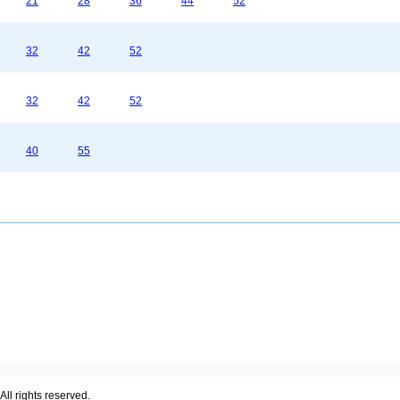
21
28
36
44
52
32
42
52
32
42
52
40
55
ll rights reserved.