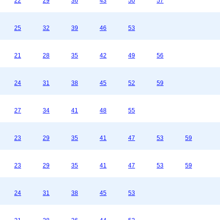
22
29
36
43
50
57
25
32
39
46
53
21
28
35
42
49
56
24
31
38
45
52
59
27
34
41
48
55
23
29
35
41
47
53
59
23
29
35
41
47
53
59
24
31
38
45
53