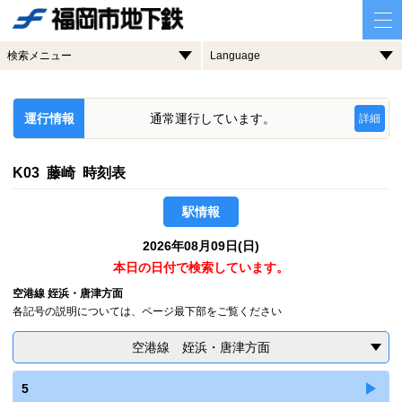
検索メニュー
Language
運行情報
通常運行しています。
詳細
K03 藤崎 時刻表
駅情報
2026年08月09日(日)
本日の日付で検索しています。
空港線 姪浜・唐津方面
各記号の説明については、ページ最下部をご覧ください
空港線 姪浜・唐津方面
5