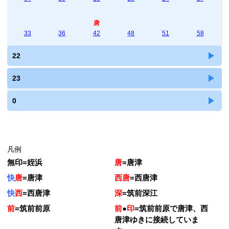
唐
33
36
42
48
51
58
22
23
0
凡例
無印
=
姪浜
唐
=
唐津
快
唐
=
唐津
西唐
=
西唐津
快
西
=
西唐津
深
=
筑前深江
前
=
筑前前原
前
●
印
=
筑前前原で唐津、西
唐津ゆきに接続していま