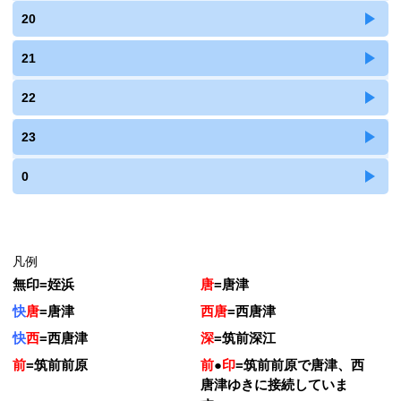
20
21
22
23
0
凡例
無印
=
姪浜
唐
=
唐津
快
唐
=
唐津
西唐
=
西唐津
快
西
=
西唐津
深
=
筑前深江
前
=
筑前前原
前
●
印
=
筑前前原で唐津、西
唐津ゆきに接続していま