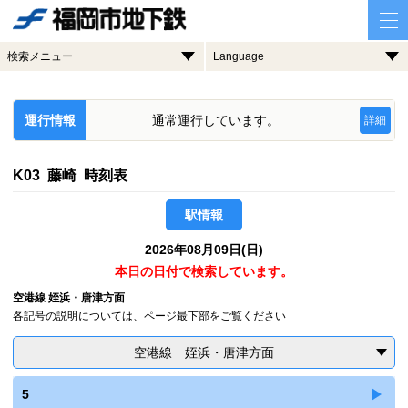
検索メニュー
Language
運行情報
通常運行しています。
詳細
K03 藤崎 時刻表
駅情報
2026年08月09日(日)
本日の日付で検索しています。
空港線 姪浜・唐津方面
各記号の説明については、ページ最下部をご覧ください
空港線 姪浜・唐津方面
5