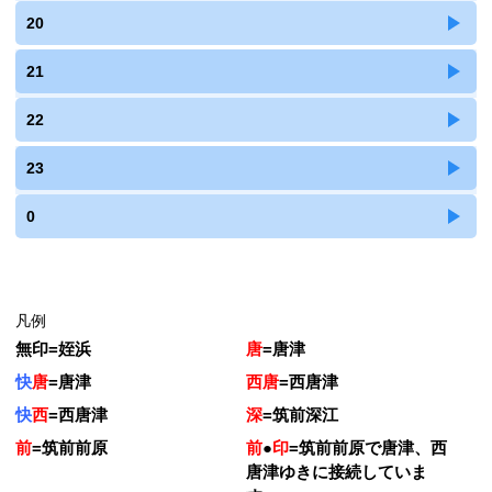
20
21
22
23
0
凡例
無印
=
姪浜
唐
=
唐津
快
唐
=
唐津
西唐
=
西唐津
快
西
=
西唐津
深
=
筑前深江
前
=
筑前前原
前
●
印
=
筑前前原で唐津、西
唐津ゆきに接続していま