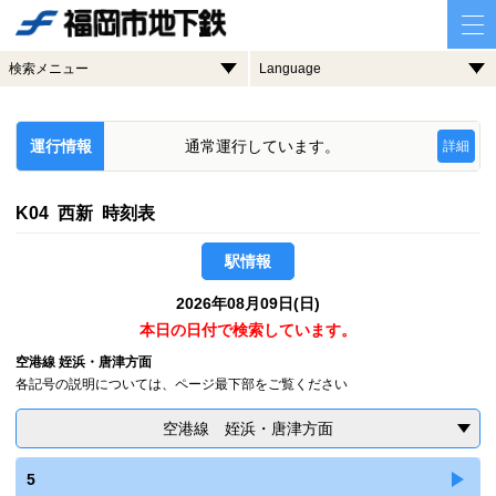
検索メニュー
Language
運行情報
通常運行しています。
詳細
K04 西新 時刻表
駅情報
2026年08月09日(日)
本日の日付で検索しています。
空港線 姪浜・唐津方面
各記号の説明については、ページ最下部をご覧ください
空港線 姪浜・唐津方面
5