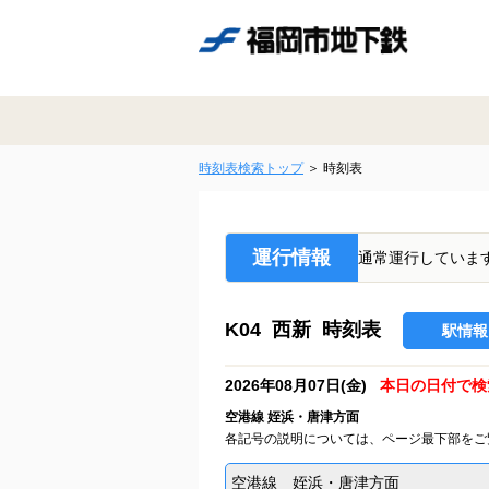
時刻表検索トップ
時刻表
運行情報
通常運行していま
K04 西新 時刻表
駅情報
2026年08月07日(金)
本日の日付で検
空港線 姪浜・唐津方面
各記号の説明については、ページ最下部をご
空港線 姪浜・唐津方面