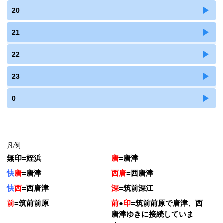
20
21
22
23
0
凡例
無印
=
姪浜
唐
=
唐津
快
唐
=
唐津
西唐
=
西唐津
快
西
=
西唐津
深
=
筑前深江
前
=
筑前前原
前
●
印
=
筑前前原で唐津、西
唐津ゆきに接続していま