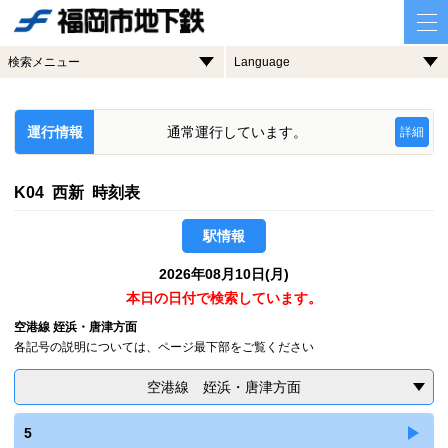
検索メニュー
Language
運行情報
通常運行しています。
詳細
K04 西新 時刻表
駅情報
2026年08月10日(月)
本日の日付で検索しています。
空港線 姪浜・唐津方面
各記号の説明については、ページ最下部をご覧ください
空港線 姪浜・唐津方面
5