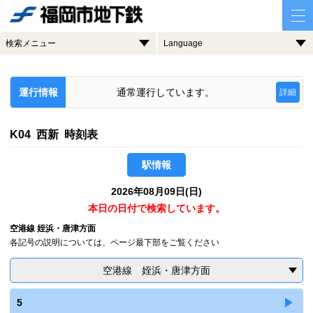
検索メニュー
Language
運行情報
通常運行しています。
詳細
K04 西新 時刻表
駅情報
2026年08月09日(日)
本日の日付で検索しています。
空港線 姪浜・唐津方面
各記号の説明については、ページ最下部をご覧ください
空港線 姪浜・唐津方面
5