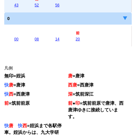
43
52
56
0
前
00
08
14
20
凡例
無印
=
姪浜
唐
=
唐津
快
唐
=
唐津
西唐
=
西唐津
快
西
=
西唐津
深
=
筑前深江
前
=
筑前前原
前
●
印
=
筑前前原で唐津、西
唐津ゆきに接続していま
す。
快
唐
快
西
=
姪浜まで各駅停
車。姪浜からは、九大学研