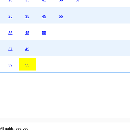
28
35
42
50
57
25
35
45
55
35
45
55
37
49
39
55
ll rights reserved.