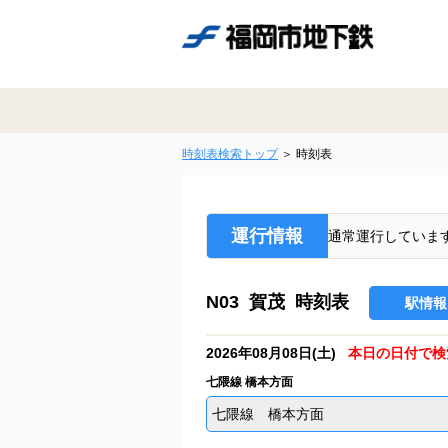
時刻表検索トップ
時刻表
運行情報
通常運行していま
N03 賀茂 時刻表
駅情報
2026年08月08日(土)
本日の日付で検
七隈線 橋本方面
七隈線 橋本方面