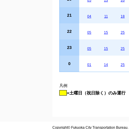
05
13
20
21
04
11
18
22
05
15
25
23
05
15
25
0
01
14
25
凡例
=土曜日（祝日除く）のみ運行
Copyright© Fukuoka City Transportation Bureau. A