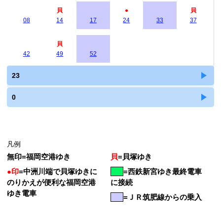
貝
●
貝
08
14
17
24
33
37
貝
42
49
52
23
0
凡例
無印
=
福岡空港ゆき
貝
=
貝塚ゆき
●印
=
中洲川端で貝塚ゆきに
=
西鉄新宮ゆき最終電車
のりかえが便利な福岡空港
に接続
ゆき電車
=ＪＲ筑肥線からの乗入