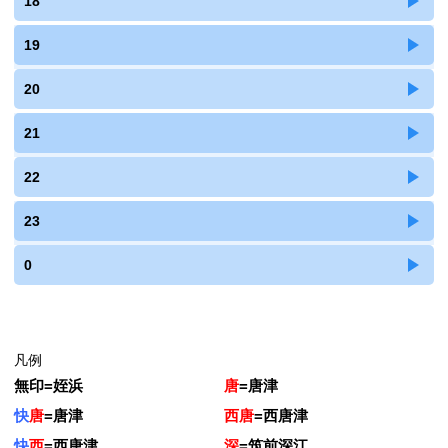
18
19
20
21
22
23
0
凡例
無印
=
姪浜
唐
=
唐津
快
唐
=
唐津
西唐
=
西唐津
快
西
=
西唐津
深
=
筑前深江