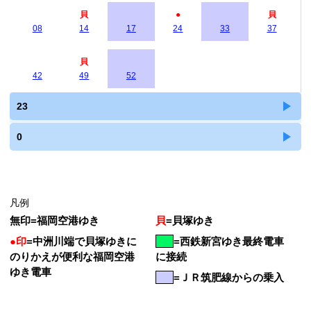
貝
●
貝
08
14
17
24
33
37
貝
42
49
52
23
0
凡例
無印
=
福岡空港ゆき
貝
=
貝塚ゆき
●印
=
中洲川端で貝塚ゆきに
=
西鉄新宮ゆき最終電車
のりかえが便利な福岡空港
に接続
ゆき電車
=ＪＲ筑肥線からの乗入