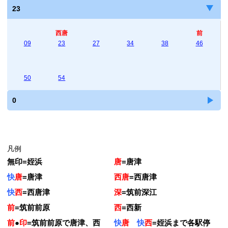
23
西唐
前
09
23
27
34
38
46
50
54
0
凡例
無印
=
姪浜
唐
=
唐津
快
唐
=
唐津
西唐
=
西唐津
快
西
=
西唐津
深
=
筑前深江
前
=
筑前前原
西
=
西新
前
●
印
=
筑前前原で唐津、西
快
唐
快
西
=
姪浜まで各駅停