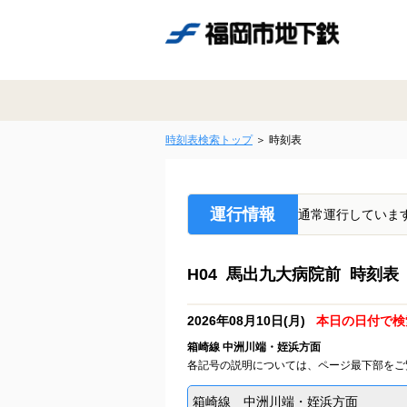
時刻表検索トップ
時刻表
運行情報
通常運行していま
H04 馬出九大病院前 時刻表
2026年08月10日(月)
本日の日付で検
箱崎線 中洲川端・姪浜方面
各記号の説明については、ページ最下部をご
箱崎線 中洲川端・姪浜方面