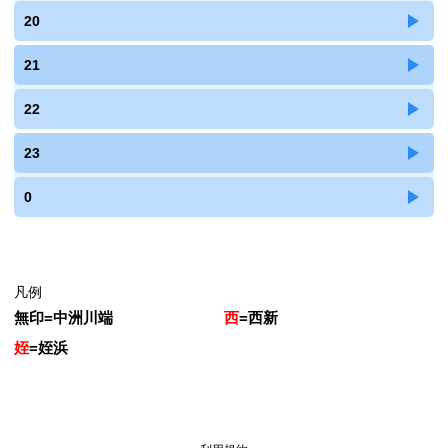
20
21
22
23
0
凡例
無印
=
中洲川端
西
=
西新
姪
=
姪浜