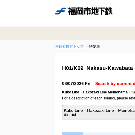
時刻表検索トップ
時刻表
H01/K09 Nakasu-Kawabata 
08/07/2026 Fri.
Search by current d
Kuko Line・Hakozaki Line Meinohama・Kar
For a description of each symbol, please refe
Kuko Line・Hakozaki Line Meinoh
district