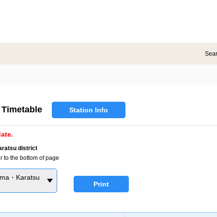
Sea
Timetable
Station Info
ate.
atsu district
r to the bottom of page
ama・Karatsu
Print