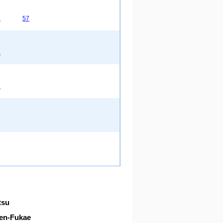
4
57
8
7
tsu
en-Fukae