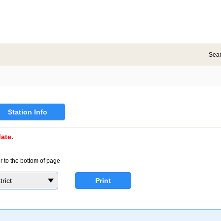
Sea
Station Info
ate.
r to the bottom of page
rict
Print