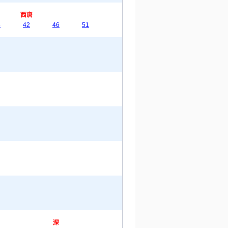
西唐
8
42
46
51
深