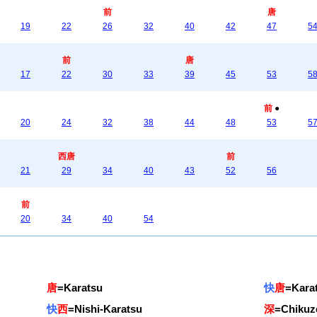
前
唐
19
22
26
32
40
42
47
5
前
唐
17
22
30
33
39
45
53
5
前
●
20
24
32
38
44
48
53
5
西唐
前
21
29
34
40
43
52
56
前
20
34
40
54
唐
=
Karatsu
快
唐
=
Kara
快
西
=
Nishi-Karatsu
深
=
Chikuz