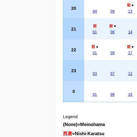
前
●
20
04
09
13
前
前
●
21
01
08
14
前
●
前
●
22
01
09
17
23
03
07
12
0
01
08
16
Legend
(None)
=
Meinohama
西唐
=
Nishi-Karatsu