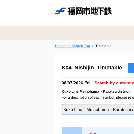
Timetable Search Top
Timetable
K04 Nishijin Timetable
08/07/2026 Fri.
Search by current d
Kuko Line Meinohama・Karatsu district
For a description of each symbol, please refe
Kuko Line Meinohama・Karatsu dist