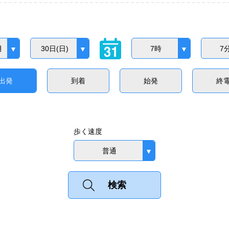
月
30日(日)
7時
7
出発
到着
始発
終
歩く速度
普通