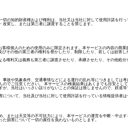
一切の知的財産権および権利は、当社又は当社に対して使用許諾を行っ
・改変し、または第三者に譲渡することを禁じます。
、お客様個人のための使用のみに限定されます。本サービスの内容の商業
、及びその他の第三者の権利を脅かしたり、制限したり、若しくは妨害し
かなる権利又は義務も第三者に譲渡させたり、承継させたり、その他処分
、事故や気象条件、交通事情などによる運行の乱れ等につきましては考
んのでご注意ください。 本サービスの検索結果はあくまでも目安とし
すが、当社はいっさい誤りがないことの保証は致しませんので、鉄道等
害について、当社及び当社に対して使用許諾を行っている情報提供者は
め、または天災等の不可抗力により、本サービスの運営を中断・中止す
った損害について一切の責任を負わないものとします。