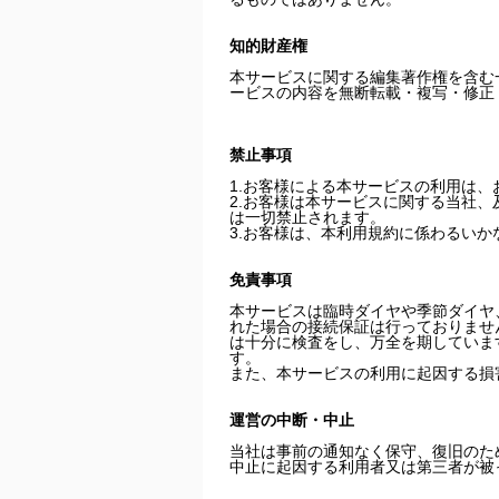
知的財産権
本サービスに関する編集著作権を含む
ービスの内容を無断転載・複写・修正
禁止事項
1.お客様による本サービスの利用は
2.お客様は本サービスに関する当社
は一切禁止されます。
3.お客様は、本利用規約に係わるい
免責事項
本サービスは臨時ダイヤや季節ダイヤ
れた場合の接続保証は行っておりませ
は十分に検査をし、万全を期していま
す。
また、本サービスの利用に起因する損
運営の中断・中止
当社は事前の通知なく保守、復旧のた
中止に起因する利用者又は第三者が被