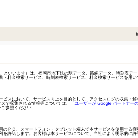
ビス」といいます）は、福岡市地下鉄の駅データ、路線データ、時刻表デ
着・料金検索サービス、時刻表検索サービス、料金検索サービスを用い
ビスにおいて、サービス向上を目的として、アクセスログの収集・解析に
ィクスで収集される情報等については、
「ユーザーが Google パート
をご参照ください
用のＰＣ、スマートフォン・タブレット端末で本サービスを使用する権
利を許諾します。お客様は本サービスについて、当社により明示的に許