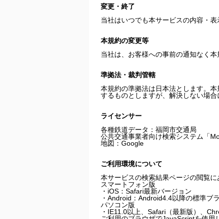
変更・終了
当社はいつでも本サービスの内容・表
本規約の変更等
当社は、お客様への事前の通知なく本
準拠法・裁判管轄
本規約の準拠法は日本法とします。本
するものとしますが、解決しない場合
ライセンサー
各種鉄道データ：福岡市交通局
公共交通事業者向け検索システム「Mo
地図：Google
ご利用環境について
本サービスの検索結果ページの閲覧に
スマートフォン版
・iOS：Safari最新バージョン
・Android：Android4.4以降の標準
パソコン版
・IE11.0以上、Safari（最新版）、C
ご利用のブラウザでJavaScriptを