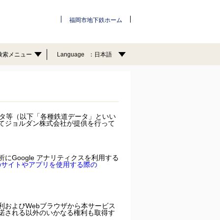
福岡市地下鉄ホーム
検索メニュー
Language
日本語
ータ等（以下「各種鉄道データ」といい
てジョルダン株式会社が提供を行って
Google アナリティクスを利用する
ナーのサイトやアプリを使用する際の
利およびWebブラウザから本サービス
諾される以外のいかなる権利も取得す