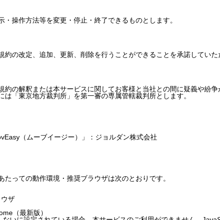
示・操作方法等を変更・停止・終了できるものとします。
規約の改定、追加、更新、削除を行うことができることを承諾していた
規約の解釈または本サービスに関してお客様と当社との間に疑義や紛争
には「東京地方裁判所」を第一審の専属管轄裁判所とします。
vEasy（ムーブイージー）」：ジョルダン株式会社
あたっての動作環境・推奨ブラウザは次のとおりです。
ブラウザ
hrome（最新版）
使用しないに設定されている場合、本サービスのご利用ができません。JavaS